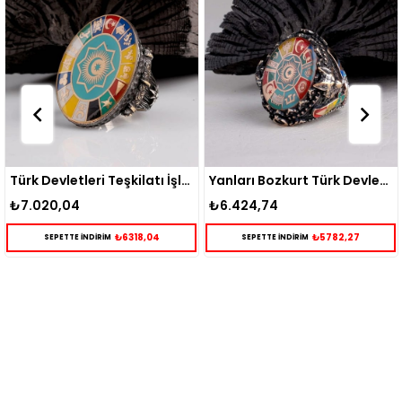
Türk Devletleri Teşkilatı İşlemeli Gümüş Yüzük
Yanları Bozkurt Türk Devletleri Teşkilatı Gümüş Yüzük
₺6.424,74
₺6.155,17
04
₺5782,27
₺5539,6
SEPETTE İNDİRİM
SEPETTE İNDİRİM