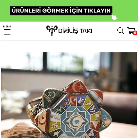
Anasayfa
Erkek Gümüş Yüzük
Türk Yüzükleri
Türk Devletleri Teşkilatı Yüzük
MENU
0
Türk Devletleri Teşkilatı 16 Türk Devleti Gümüş Yüzük