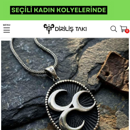
Anasayfa
Kolye
Osmanlı Kolye
Üç Boyutlu Üç Hilal Model Gümüş Kolye
MENU
0