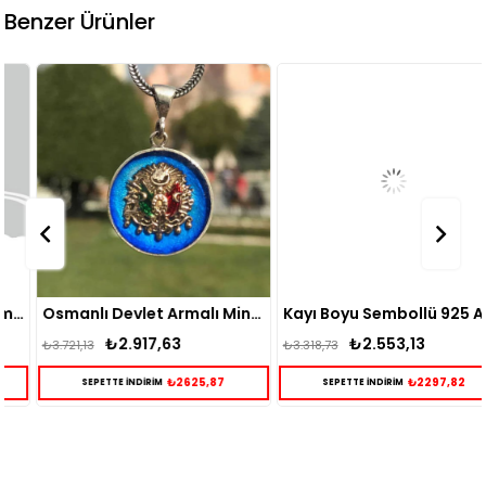
Benzer Ürünler
Osmanlı Devlet Armalı Mineli Gümüş Kolye
Kayı Boyu Sembollü 925 Ayar Gümüş Kolye
₺2.917,63
₺2.553,13
₺3.721,13
₺3.318,73
₺2625,87
₺2297,82
SEPETTE İNDİRİM
SEPETTE İNDİRİM