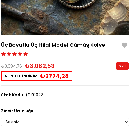
Üç Boyutlu Üç Hilal Model Gümüş Kolye
₺3.082,53
₺3.994,76
%
23
İndirim
₺2774,28
SEPETTE İNDİRİM
Stok Kodu
(DK0022)
Zincir Uzunluğu