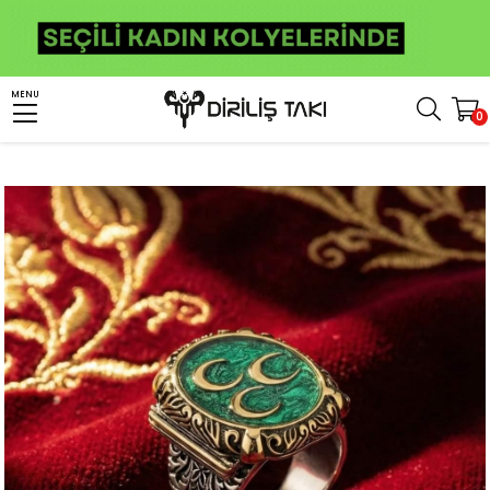
Anasayfa
Erkek Gümüş Yüzük
Türk Yüzükleri
Üç Hilal Yüzük
MENU
0
Üç Hilal Model Mineli Devlet Bahçeli Erkek Gümüş Yüzük