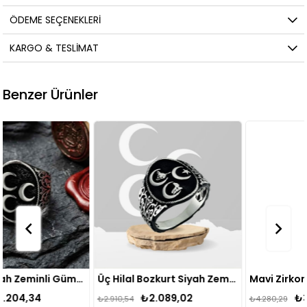
ÖDEME SEÇENEKLERI
KARGO & TESLIMAT
Benzer Ürünler
Üç Hilal Bozkurt Siyah Zeminli Gümüş Yüzük
Mavi Zirkon Taşlı Üç Hilal Kenarları Lale Gümüş Erkek Yüzük
₺2.089,02
₺3.364,64
₺2.910,54
₺4.280,29