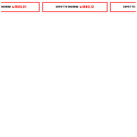
₺1880,12
₺3028,18
SEPETTE İNDİRİM
SEPETTE İNDİRİM