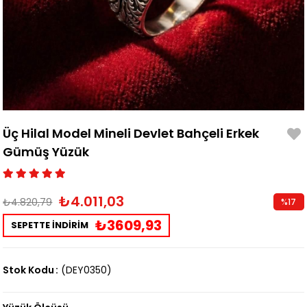
Üç Hilal Model Mineli Devlet Bahçeli Erkek
Gümüş Yüzük
₺4.011,03
₺4.820,79
%
17
İndirim
₺3609,93
SEPETTE İNDİRİM
Stok Kodu
(DEY0350)