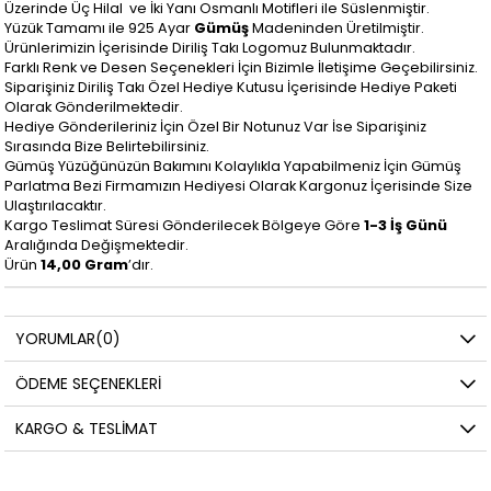
Üzerinde Üç Hilal ve İki Yanı Osmanlı Motifleri ile Süslenmiştir.
Yüzük Tamamı ile 925 Ayar
Gümüş
Madeninden Üretilmiştir.
Ürünlerimizin İçerisinde Diriliş Takı Logomuz Bulunmaktadır.
Farklı Renk ve Desen Seçenekleri İçin Bizimle İletişime Geçebilirsiniz.
Siparişiniz Diriliş Takı Özel Hediye Kutusu İçerisinde Hediye Paketi
Olarak Gönderilmektedir.
Hediye Gönderileriniz İçin Özel Bir Notunuz Var İse Siparişiniz
Sırasında Bize Belirtebilirsiniz.
Gümüş Yüzüğünüzün Bakımını Kolaylıkla Yapabilmeniz İçin Gümüş
Parlatma Bezi Firmamızın Hediyesi Olarak Kargonuz İçerisinde Size
Ulaştırılacaktır.
Kargo Teslimat Süresi Gönderilecek Bölgeye Göre
1-3 İş Günü
Aralığında Değişmektedir.
Ürün
14,00 Gram
’dır.
YORUMLAR
(0)
ÖDEME SEÇENEKLERI
KARGO & TESLIMAT