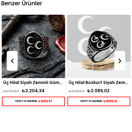
Benzer Ürünler
Üç Hilal Siyah Zeminli Gümüş Yüzük
Üç Hilal Bozkurt Siyah Zeminli Gümüş Yüzük
204,34
₺2.089,02
₺4.
₺2.910,54
₺4.820,79
₺1983,91
₺1880,12
DİRİM
SEPETTE İNDİRİM
SEPETTE İND