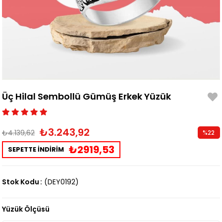
Üç Hilal Sembollü Gümüş Erkek Yüzük
₺3.243,92
₺4.139,62
%
22
İndirim
₺2919,53
SEPETTE İNDİRİM
Stok Kodu
(DEY0192)
Yüzük Ölçüsü