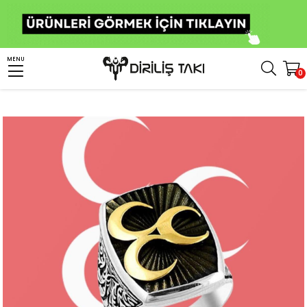
Anasayfa
Erkek Gümüş Yüzük
Türk Yüzükleri
Üç Hilal Yüzük
MENU
0
Üç Hilal Sembollü Gümüş Erkek Yüzük