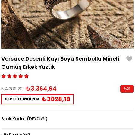
Versace Desenli Kayı Boyu Sembollü Mineli
Gümüş Erkek Yüzük
₺3.364,64
₺4.280,29
%
21
İndirim
₺3028,18
SEPETTE İNDİRİM
Stok Kodu
(DEY0531)