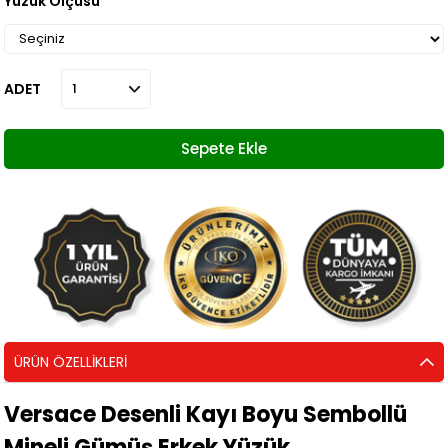
Yüzük Ölçüsü
ADET
ÜRÜN ÖZELLIKLERI
Versace Desenli Kayı Boyu Sembollü
Mineli Gümüş Erkek Yüzük