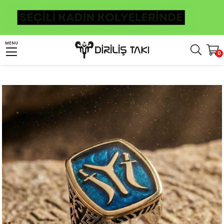
Anasayfa
Erkek Gümüş Yüzük
Osmanlı Yüzükleri
Kayı Boyu Yüzük
MENU
0
Versace Desenli Kayı Boyu Sembollü Mineli Gümüş Erkek Yüzük