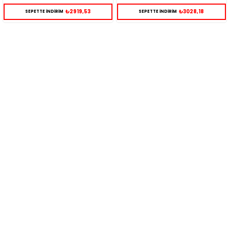
₺3028,18
₺3124,76
SEPETTE İNDİRİM
SEPETTE İNDİRİM