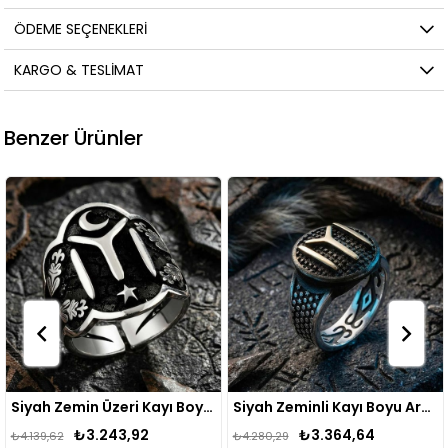
ÖDEME SEÇENEKLERI
KARGO & TESLIMAT
Benzer Ürünler
Siyah Zemin Üzeri Kayı Boyu Desenli Erkek Gümüş Yüzük
Siyah Zeminli Kayı Boyu Armalı IYI Erkek Gümüş Yüzük
₺3.364,64
₺3.471,95
₺4.280,29
₺4.413,57