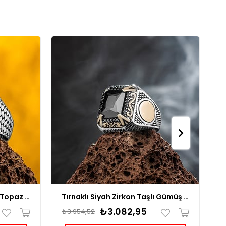
Çevresi Zirkon Taşlı Mistik Topaz Gümüş Yüzük
Tırnaklı Siyah Zirkon Taşlı Gümüş Yüzük
₺3.082,95
₺3.954,52
₺