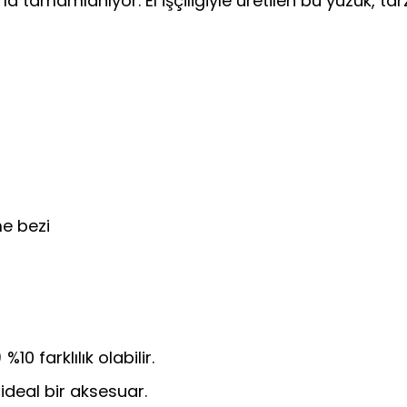
 tamamlanıyor. El işçiliğiyle üretilen bu yüzük, ta
e bezi
%10 farklılık olabilir.
ideal bir aksesuar.