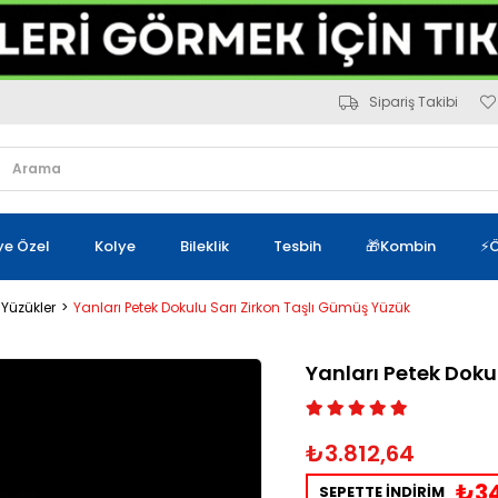
Sipariş Takibi
iye Özel
Kolye
Bileklik
Tesbih
🎁Kombin
⚡Ö
 Yüzükler
Yanları Petek Dokulu Sarı Zirkon Taşlı Gümüş Yüzük
Yanları Petek Doku
₺3.812,64
₺34
SEPETTE İNDİRİM