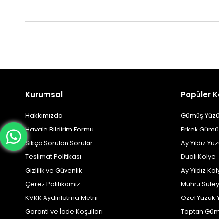
Kurumsal
Popüler K
Hakkımızda
Gümüş Yüzü
Havale Bildirim Formu
Erkek Gümü
Sıkça Sorulan Sorular
Ay Yıldız Yü
Teslimat Politikası
Dualı Kolye
Gizlilik ve Güvenlik
Ay Yıldız Kol
Çerez Politikamız
Mührü Süle
KVKK Aydınlatma Metni
Özel Yüzük 
Garanti ve İade Koşulları
Toptan Güm