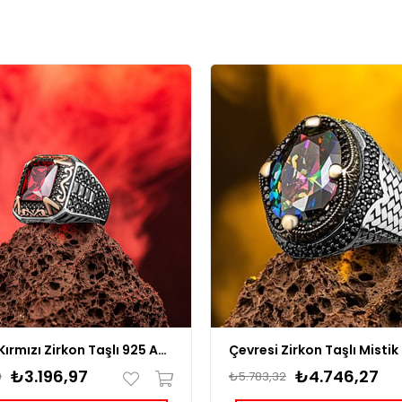
Tırnaklı Kırmızı Zirkon Taşlı 925 Ayar Erkek Gümüş Yüzük
₺3.196,97
₺4.746,27
9
₺5.783,32