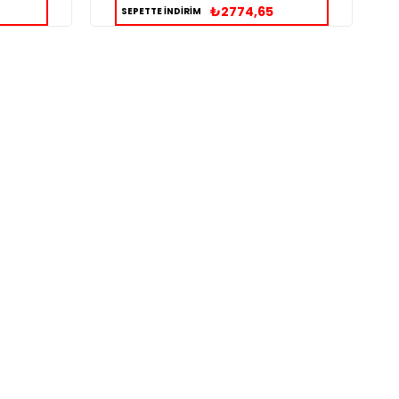
₺2774,65
SEPETTE İNDİRİM