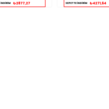
₺2877,27
₺4271,64
 İNDİRİM
SEPETTE İNDİRİM