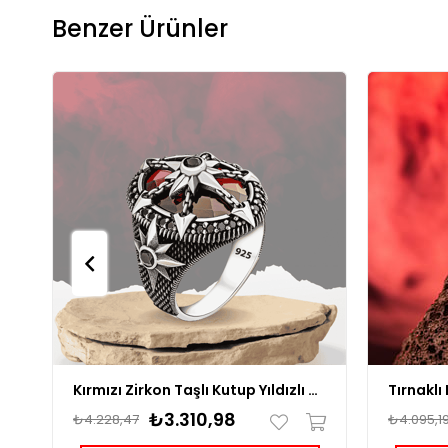
Benzer Ürünler
Kırmızı Zirkon Taşlı Kutup Yıldızlı Gümüş Yüzük
₺3.310,98
₺4.228,47
₺4.095,1