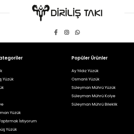
ategoriler
Popüler Ürünler
k
Ay Yıldız Yüzük
ş Yüzük
Osmanlı Yüzük
zük
Süleyman Mührü Yüzük
Süleyman Mührü Kolye
ye
Süleyman Mührü Bileklik
yman Yüzük
Yaptırmak İstiyorum
üş Yüzük