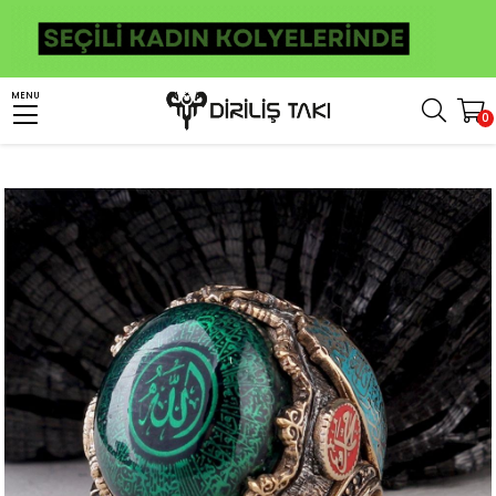
Anasayfa
Erkek Gümüş Yüzük
İslami Yüzükler
Ayetel Kürsi Yüzük
MENU
0
Yeşil Ayetel Kürsi İşlemeli Gümüş Yüzük