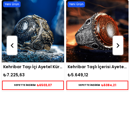
Yeni Ürün
Yeni Ürün
Kehribar Taşı İçi Ayetel Kürsi İşlemeli Siyah Gümüş Yüzük
Kehribar Taşlı İçerisi Ayetel Kürsi İşlemeli Gümüş Yüzük
₺5.649,12
₺3.809,88
₺5084,21
₺3428,89
SEPETTE İNDİRİM
SEPETTE İNDİRİM