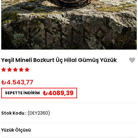
Yeşil Mineli Bozkurt Üç Hilal Gümüş Yüzük
₺4.543,77
₺4089,39
SEPETTE İNDİRİM
Stok Kodu
(DEY2360)
Yüzük Ölçüsü