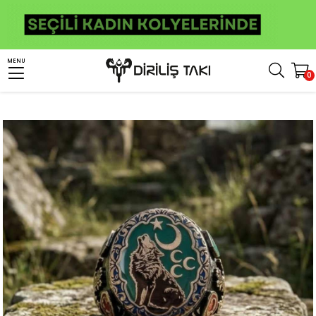
Anasayfa
Erkek Gümüş Yüzük
Türk Yüzükleri
Bozkurt Yüzükleri
MENU
0
Yeşil Mineli Bozkurt Üç Hilal Gümüş Yüzük