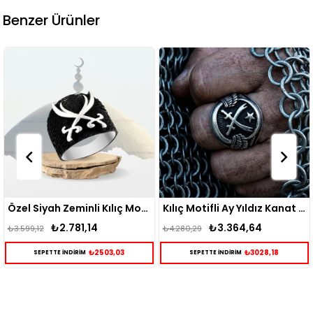
Benzer Ürünler
Özel Siyah Zeminli Kılıç Motifli Gümüş Erkek Yüzük
Kılıç Motifli Ay Yıldız Kanat Modeli Gümüş Erkek Yüzük
,14
₺3.364,64
₺2.895
₺4.280,29
₺3.724,99
₺2503,03
₺3028,18
M
SEPETTE İNDİRİM
SEPETTE İNDİRİM