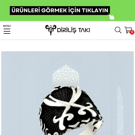
Anasayfa
Erkek Gümüş Yüzük
İslami Yüzükler
Zülfikar Kılıcı Yüzük
MENU
0
Zülfikar Kılıç Motifli Gümüş Erkek Yüzük