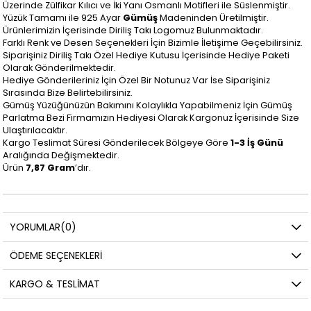
Üzerinde Zülfikar Kılıcı ve İki Yanı Osmanlı Motifleri ile Süslenmiştir.
Yüzük Tamamı ile 925 Ayar
Gümüş
Madeninden Üretilmiştir.
Ürünlerimizin İçerisinde Diriliş Takı Logomuz Bulunmaktadır.
Farklı Renk ve Desen Seçenekleri İçin Bizimle İletişime Geçebilirsiniz.
Siparişiniz Diriliş Takı Özel Hediye Kutusu İçerisinde Hediye Paketi
Olarak Gönderilmektedir.
Hediye Gönderileriniz İçin Özel Bir Notunuz Var İse Siparişiniz
Sırasında Bize Belirtebilirsiniz.
Gümüş Yüzüğünüzün Bakımını Kolaylıkla Yapabilmeniz İçin Gümüş
Parlatma Bezi Firmamızın Hediyesi Olarak Kargonuz İçerisinde Size
Ulaştırılacaktır.
Kargo Teslimat Süresi Gönderilecek Bölgeye Göre
1-3 İş Günü
Aralığında Değişmektedir.
Ürün
7,87 Gram
’dır.
YORUMLAR
(0)
ÖDEME SEÇENEKLERI
KARGO & TESLIMAT