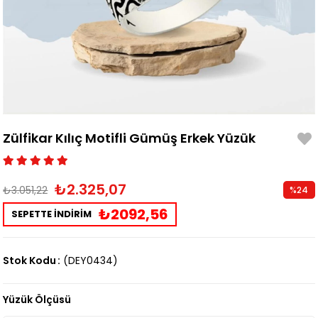
Zülfikar Kılıç Motifli Gümüş Erkek Yüzük
₺2.325,07
₺3.051,22
%
24
İndirim
₺2092,56
SEPETTE İNDİRİM
Stok Kodu
(DEY0434)
Yüzük Ölçüsü