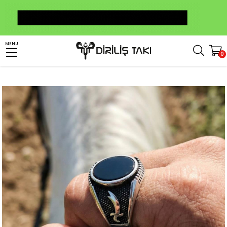
Anasayfa
Erkek Gümüş Yüzük
Taşlı Yüzükler
Oniks Taşlı Yüzükler
MENU
0
Zülfikar Kılıcı Oval Oniks Taşlı Gümüş Yüzük