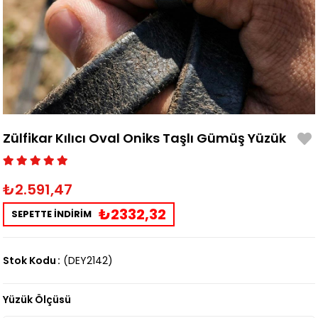
Zülfikar Kılıcı Oval Oniks Taşlı Gümüş Yüzük
₺2.591,47
₺2332,32
SEPETTE İNDİRİM
Stok Kodu
(DEY2142)
Yüzük Ölçüsü