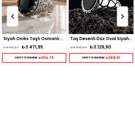
Siyah Oniks Taşlı Osmanlı Desenli Gümüş Yüzük
Taş Desenli Düz Oval Siyah Oniks Taşlı Erkek Gümüş Yüzük
5
₺3.129,90
₺3.015,8
₺3.998,94
₺3.865,67
3124,76
₺2816,91
₺
SEPETTE İNDİRİM
SEPETTE İNDİRİM