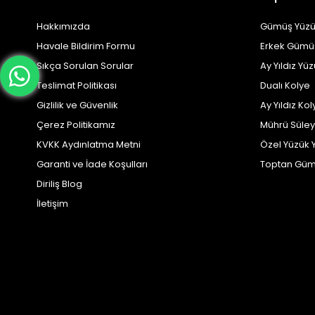
Hakkımızda
Gümüş Yüzü
Havale Bildirim Formu
Erkek Gümü
Sıkça Sorulan Sorular
Ay Yıldız Yü
Teslimat Politikası
Dualı Kolye
Gizlilik ve Güvenlik
Ay Yıldız Kol
Çerez Politikamız
Mührü Süle
KVKK Aydınlatma Metni
Özel Yüzük 
Garanti ve İade Koşulları
Toptan Güm
Diriliş Blog
İletişim