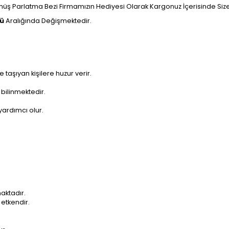
ş Parlatma Bezi Firmamızın Hediyesi Olarak Kargonuz İçerisinde Size U
nü
Aralığında Değişmektedir.
 taşıyan kişilere huzur verir.
bilinmektedir.
yardımcı olur.
maktadır.
 etkendir.