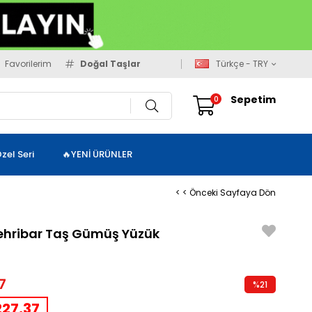
Favorilerim
Doğal Taşlar
Türkçe - TRY
Sepetim
0
zel Seri
🔥YENİ ÜRÜNLER
< < Önceki Sayfaya Dön
 Kehribar Taş Gümüş Yüzük
7
%
21
İndirim
27,37