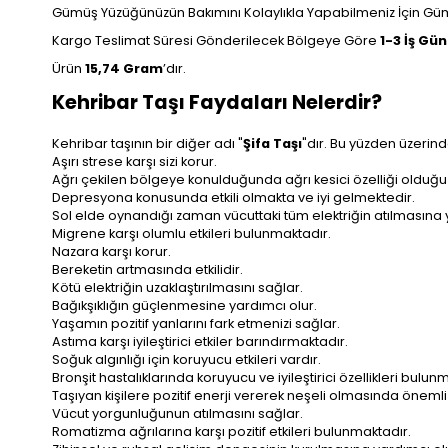
Gümüş Yüzüğünüzün Bakımını Kolaylıkla Yapabilmeniz İçin Gümü
Kargo Teslimat Süresi Gönderilecek Bölgeye Göre
1-3 İş Gü
Ürün
15,74
Gram
’dır.
Kehribar Taşı Faydaları Nelerdir?
Kehribar taşının bir diğer adı "
Şifa Taşı
"dır. Bu yüzden üzerinde
Aşırı strese karşı sizi korur.
Ağrı çekilen bölgeye konulduğunda ağrı kesici özelliği olduğu 
Depresyona konusunda etkili olmakta ve iyi gelmektedir.
Sol elde oynandığı zaman vücuttaki tüm elektriğin atılmasına 
Migrene karşı olumlu etkileri bulunmaktadır.
Nazara karşı korur.
Bereketin artmasında etkilidir.
Kötü elektriğin uzaklaştırılmasını sağlar.
Bağıkşıklığın güçlenmesine yardımcı olur.
Yaşamın pozitif yanlarını fark etmenizi sağlar.
Astıma karşı iyileştirici etkiler barındırmaktadır.
Soğuk algınlığı için koruyucu etkileri vardır.
Bronşit hastalıklarında koruyucu ve iyileştirici özellikleri bulun
Taşıyan kişilere pozitif enerji vererek neşeli olmasında önemli
Vücut yorgunluğunun atılmasını sağlar.
Romatizma ağrılarına karşı pozitif etkileri bulunmaktadır.