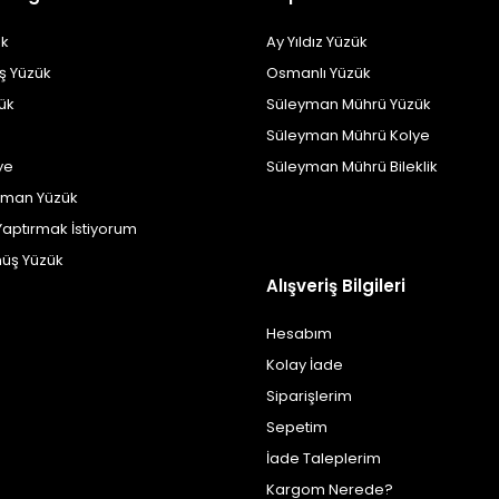
k
Ay Yıldız Yüzük
ş Yüzük
Osmanlı Yüzük
zük
Süleyman Mührü Yüzük
Süleyman Mührü Kolye
ye
Süleyman Mührü Bileklik
yman Yüzük
Yaptırmak İstiyorum
üş Yüzük
Alışveriş Bilgileri
Hesabım
Kolay İade
Siparişlerim
Sepetim
İade Taleplerim
Kargom Nerede?