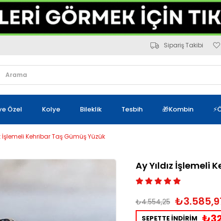
Sipariş Takibi
iye Özel
Kolye
Bileklik
Tesbih
🎁Kombin
⚡Ö
ız İşlemeli Kehribar Taş Gümüş Yüzük
Ay Yıldız İşlemeli
₺3.585,9
₺4.554,25
₺32
SEPETTE İNDİRİM