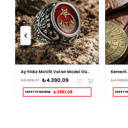
Ay Yıldız Motifli Vatan Model Gümüş Erkek Yüzük
₺4.390,09
₺5.509,37
₺4.698,8
₺3951,08
SEPETTE İNDİRİM
SEPETTE