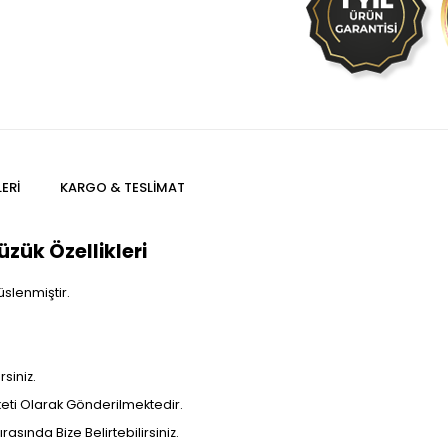
ERI
KARGO & TESLIMAT
zük Özellikleri
üslenmiştir.
siniz.
aketi Olarak Gönderilmektedir.
rasında Bize Belirtebilirsiniz.