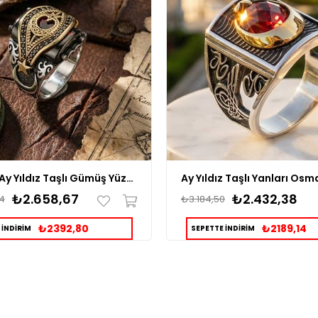
Kemerli Ay Yıldız Taşlı Gümüş Yüzük
₺2.658,67
₺2.432,38
4
₺3.184,50
₺2392,80
₺2189,14
 İNDİRİM
SEPETTE İNDİRİM