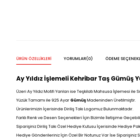
ÜRÜN ÖZELLIKLERI
YORUMLAR
(0)
ÖDEME SEÇENEKL
Ay Yıldız İşlemeli Kehribar Taş Gümüş Yü
Üzeri Ay Yıldız Motifi Yanları ise Teşkilatı Mahsusa İşlemesi ile S
Yüzük Tamamı ile 925 Ayar
Gümüş
Madeninden Üretilmiştir.
Ürünlerimizin İçerisinde Diriliş Takı Logomuz Bulunmaktadır.
Farklı Renk ve Desen Seçenekleri İçin Bizimle İletişime Geçebilir
Siparişiniz Diriliş Takı Özel Hediye Kutusu İçerisinde Hediye P
Hediye Gönderileriniz İçin Özel Bir Notunuz Var İse Siparişiniz Sı