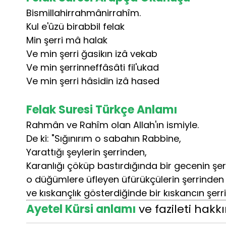
Bismillahirrahmânirrahîm.
Kul e'ûzü birabbil felak
Min şerri mâ halak
Ve min şerri ğasikın izâ vekab
Ve min şerrinneffâsâti fil'ukad
Ve min şerri hâsidin izâ hased
Felak Suresi Türkçe Anlamı
Rahmân ve Rahîm olan Allah'ın ismiyle.
De ki: "Sığınırım o sabahın Rabbine,
Yarattığı şeylerin şerrinden,
Karanlığı çöküp bastırdığında bir gecenin şer
o düğümlere üfleyen üfürükçülerin şerrinden
ve kıskançlık gösterdiğinde bir kıskancın şerr
Ayetel Kürsi anlamı
ve fazileti hakk