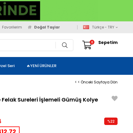
Favorilerim
Doğal Taşlar
Türkçe - TRY
Sepetim
0
zel Seri
🔥YENİ ÜRÜNLER
< < Önceki Sayfaya Dön
e Felak Sureleri İşlemeli Gümüş Kolye
4
%
22
İndirim
12,72