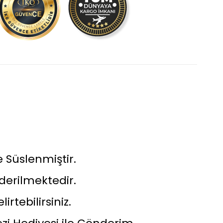
e Süslenmiştir.
nderilmektedir.
irtebilirsiniz.