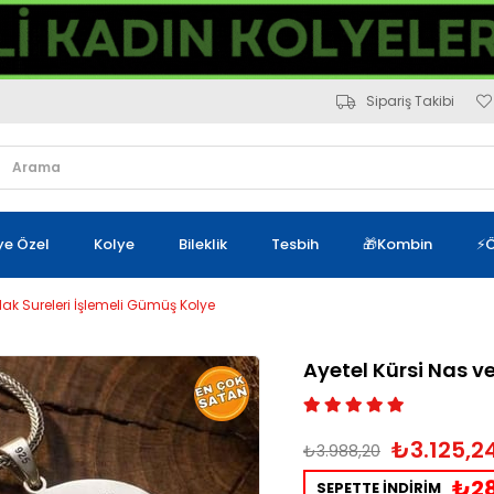
Sipariş Takibi
iye Özel
Kolye
Bileklik
Tesbih
🎁Kombin
⚡Ö
elak Sureleri İşlemeli Gümüş Kolye
Ayetel Kürsi Nas v
₺3.125,2
₺3.988,20
₺28
SEPETTE İNDİRİM