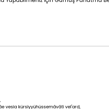
la Yapabilmeniz İçin Gümüş Parlatma Be
,
 şâe vesia kürsiyyühüssemâvâti vel'ard,