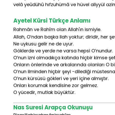
velâ yeûdühû hıfzuhümâ ve hüvel aliyyül azi
Ayetel Kürsi Türkçe Anlamı
Rahmân ve Rahîm olan Allah'ın ismiyle.
Allah, O’ndan başka ilah yoktur; diridir, her şe
Ne uykusu gelir ne de uyur.
Göklerde ve yerde ne varsa hepsi O’nundur.
O’nun izni olmadıkça katında hiçbir kimse ş
Onların önlerinde ve arkalarında olanları O bil
O’nun ilminden hiçbir şeyi -dilediği müstesna
O’nun kürsüsü gökleri ve yeri içine almıştır.
Onları korumak kendisine zor gelmez.
O yücedir, mutlak büyüktür.
Nas Suresi Arapça Okunuşu