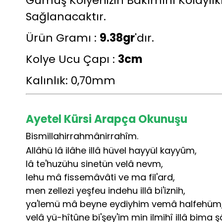
Gümüş Kolyenizin Bakımını Kolaylık
Sağlanacaktır.
Ürün Gramı :
9.38gr
'dır.
Kolye Ucu Çapı :
3cm
Kalınlık: 0,70mm
Ayetel Kürsi Arapça Okunuşu
Bismillahirrahmânirrahîm.
Allâhü lâ ilâhe illâ hüvel hayyül kayyûm,
lâ te'huzühu sinetün velâ nevm,
lehu mâ fissemâvâti ve ma fil'ard,
men zellezi yeşfeu indehu illâ bi'iznih,
ya'lemü mâ beyne eydiyhim vemâ halfehüm
velâ yü-hîtûne bi'şey'im min ilmihî illâ bima