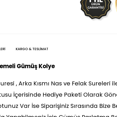
ERI
KARGO & TESLIMAT
İşlemeli Gümüş Kolye
Suresi , Arka Kısmı Nas ve Felak Sureleri il
 Kutusu İçerisinde Hediye Paketi Olarak Gö
tunuz Var İse Siparişiniz Sırasında Bize Bel