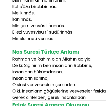
Bismillahirrahmânirrahîm.
Kul e'ûżu birabbinnâs.
Melikinnâs.
İlâhinnâs.
Min şerrilvesvâsil ḣannâs.
Elleżî yuvesvisu fî sudûrinnâs.
Minelcinneti vennâs.
Nas Suresi Türkçe Anlamı
Rahman ve Rahim olan Allah'ın adıyla
De ki: Sığınırım ben insanların Rabbine,
İnsanların hükümdarına,
İnsanların ilahına,
O sinsi vesvesecinin şerrinden.
O ki, insanların göğüslerine vesveseler fısılda
Gerek cinlerden, gerek insanlardan.
Felak Suresi Arapça Okunuşu