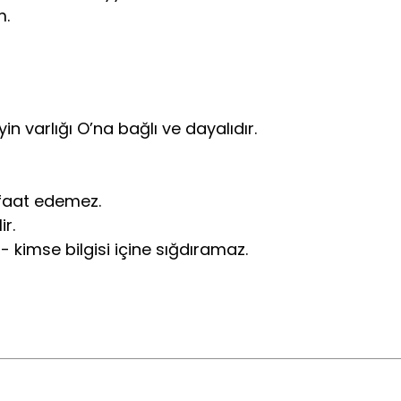
m.
yin varlığı O’na bağlı ve dayalıdır.
efaat edemez.
ir.
- kimse bilgisi içine sığdıramaz.