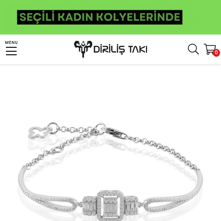
Anasayfa
Bileklik
Kadın Bileklik
Baget Taşlı Kadın Gümüş Bileklik
MENU
0