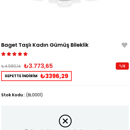
Baget Taşlı Kadın Gümüş Bileklik
₺3.773,65
₺4.580,14
%
18
İndirim
₺3396,29
SEPETTE İNDİRİM
Stok Kodu
(BL0001)