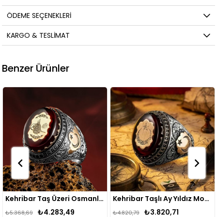
ÖDEME SEÇENEKLERI
KARGO & TESLIMAT
Benzer Ürünler
Kehribar Taş Üzeri Osmanlı Tuğrası İşlemeli Gümüş Yüzük
Kehribar Taşlı Ay Yıldız Motifli Gümüş Yüzük
3,49
₺3.820,71
₺3.820,
₺4.820,79
₺4.820,79