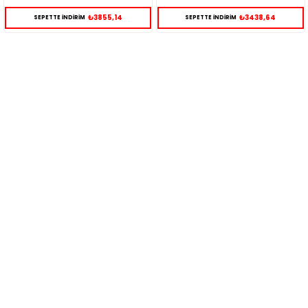
₺3855,14
₺3438,64
SEPETTE İNDİRİM
SEPETTE İNDİRİM