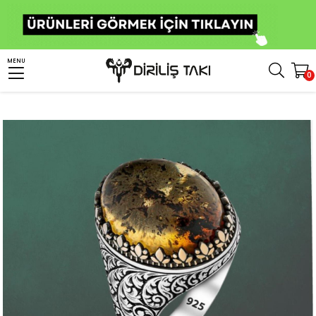
Anasayfa
Erkek Gümüş Yüzük
Taşlı Yüzükler
Kehribar Taşlı Yüzükler
MENU
0
Damla Kehribar Taşlı Osmanlı Motifli Gümüş Yüzük