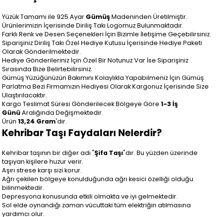
Yüzük Tamamı ile 925 Ayar
Gümüş
Madeninden Üretilmiştir.
Ürünlerimizin İçerisinde Diriliş Takı Logomuz Bulunmaktadır.
Farklı Renk ve Desen Seçenekleri İçin Bizimle İletişime Geçebilirsiniz.
Siparişiniz Diriliş Takı Özel Hediye Kutusu İçerisinde Hediye Paketi
Olarak Gönderilmektedir.
Hediye Gönderileriniz İçin Özel Bir Notunuz Var İse Siparişiniz
Sırasında Bize Belirtebilirsiniz.
Gümüş Yüzüğünüzün Bakımını Kolaylıkla Yapabilmeniz İçin Gümüş
Parlatma Bezi Firmamızın Hediyesi Olarak Kargonuz İçerisinde Size
Ulaştırılacaktır.
Kargo Teslimat Süresi Gönderilecek Bölgeye Göre
1-3 İş
Günü
Aralığında Değişmektedir.
Ürün
13,24
Gram
'dır.
Kehribar Taşı Faydaları Nelerdir?
Kehribar taşının bir diğer adı "
Şifa Taşı
"dır. Bu yüzden üzerinde
taşıyan kişilere huzur verir.
Aşırı strese karşı sizi korur.
Ağrı çekilen bölgeye konulduğunda ağrı kesici özelliği olduğu
bilinmektedir.
Depresyona konusunda etkili olmakta ve iyi gelmektedir.
Sol elde oynandığı zaman vücuttaki tüm elektriğin atılmasına
yardımcı olur.