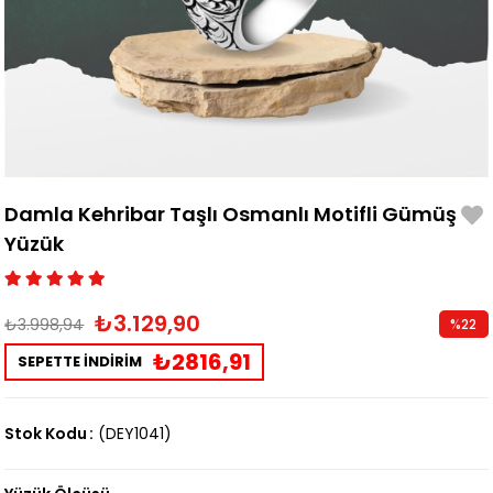
Damla Kehribar Taşlı Osmanlı Motifli Gümüş
Yüzük
₺3.129,90
₺3.998,94
%
22
İndirim
₺2816,91
SEPETTE İNDİRİM
Stok Kodu
(DEY1041)