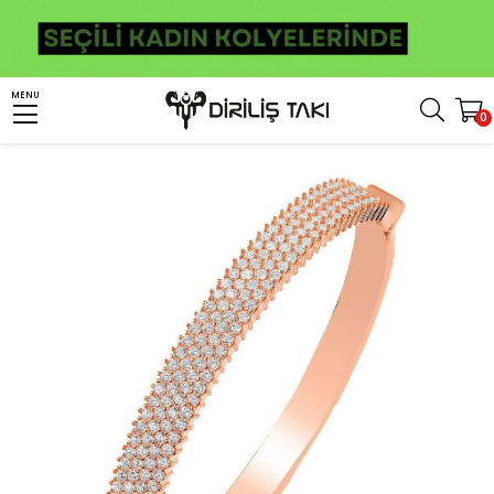
Anasayfa
Bileklik
Kadın Bileklik
Dört Sıra Taşlı Gümüş Tamtur Bileklik
MENU
0