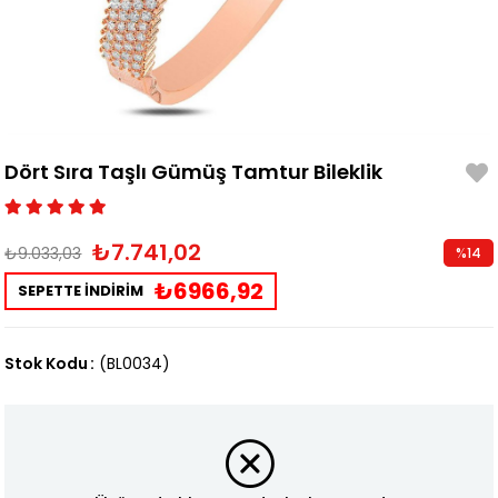
Dört Sıra Taşlı Gümüş Tamtur Bileklik
₺7.741,02
₺9.033,03
%
14
İndirim
₺6966,92
SEPETTE İNDİRİM
Stok Kodu
(BL0034)