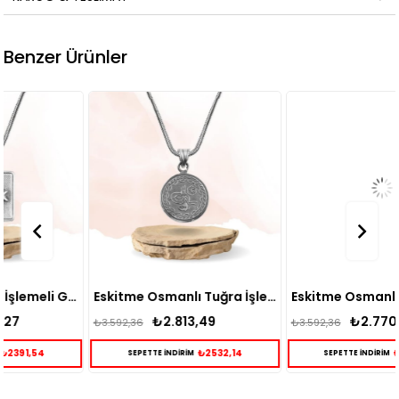
Benzer Ürünler
ye
Eskitme Osmanlı Tuğra İşlemeli Gümüş Cevşen Kolye
Eskitme Osmanlı Tuğra İşlemeli Cevşen Gümüş Kolye
₺2.813,49
₺2.770,10
₺3.592,36
₺3.592,36
₺2532,14
₺2493,09
SEPETTE İNDİRİM
SEPETTE İNDİRİM