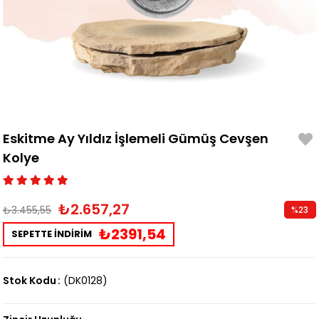
Eskitme Ay Yıldız İşlemeli Gümüş Cevşen
Kolye
₺2.657,27
₺3.455,55
%
23
İndirim
₺2391,54
SEPETTE İNDİRİM
Stok Kodu
(DK0128)