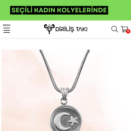
Anasayfa
Kolye
Muskalık ve Cevşen Kolye
MENU
0
Eskitme Ay Yıldız İşlemeli Gümüş Cevşen Kolye