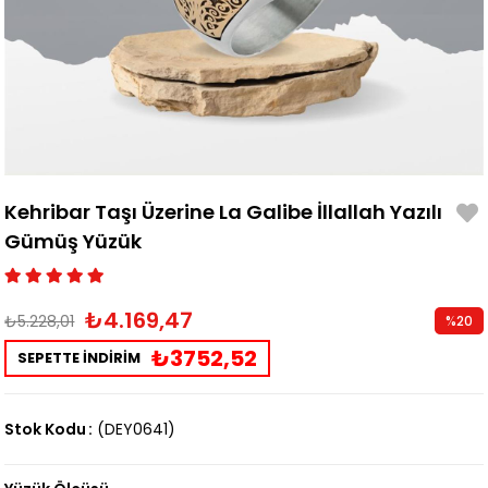
Kehribar Taşı Üzerine La Galibe İllallah Yazılı
Gümüş Yüzük
₺4.169,47
₺5.228,01
%
20
İndirim
₺3752,52
SEPETTE İNDİRİM
Stok Kodu
(DEY0641)