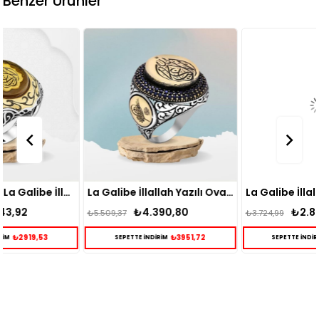
Benzer Ürünler
La Galibe İllallah Yazılı Oval Gümüş Yüzük
La Galibe İllallah Yazılı Kare Gümüş Yüzük
₺4.390,80
₺2.895,15
₺5.509,37
₺3.724,99
₺3951,72
₺2605,64
SEPETTE İNDİRİM
SEPETTE İNDİRİM