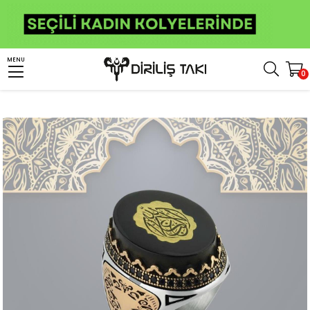
Anasayfa
Erkek Gümüş Yüzük
İslami Yüzükler
La Galibe İllallah Yüzük
MENU
0
Kehribar Taşı Üzerine La Galibe İllallah Yazılı Gümüş Yüzük