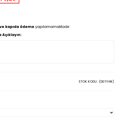
 ve kapıda ödeme
yapılamamaktadır.
a Açıklayın:
STOK KODU
(DEY114K)