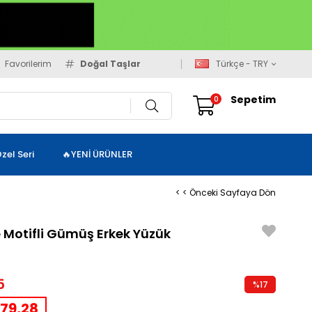
Favorilerim
Doğal Taşlar
Türkçe - TRY
Sepetim
0
zel Seri
🔥YENİ ÜRÜNLER
< < Önceki Sayfaya Dön
e Motifli Gümüş Erkek Yüzük
5
%
17
İndirim
79,28