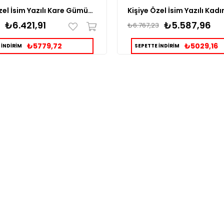
Kişiye Özel İsim Yazılı Kare Gümüş Yüzük
₺6.421,91
₺5.587,96
₺6.767,23
₺5779,72
₺5029,16
 İNDİRİM
SEPETTE İNDİRİM