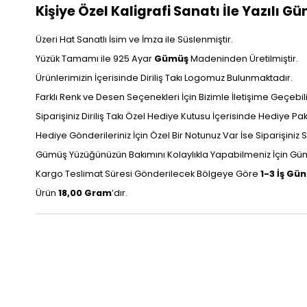
Kişiye Özel Kaligrafi Sanatı İle Yazılı G
Üzeri Hat Sanatlı İsim ve İmza ile Süslenmiştir.
Yüzük Tamamı ile 925 Ayar
Gümüş
Madeninden Üretilmiştir.
Ürünlerimizin İçerisinde Diriliş Takı Logomuz Bulunmaktadır.
Farklı Renk ve Desen Seçenekleri İçin Bizimle İletişime Geçebilir
Siparişiniz Diriliş Takı Özel Hediye Kutusu İçerisinde Hediye P
Hediye Gönderileriniz İçin Özel Bir Notunuz Var İse Siparişiniz Sı
Gümüş Yüzüğünüzün Bakımını Kolaylıkla Yapabilmeniz İçin Gümü
Kargo Teslimat Süresi Gönderilecek Bölgeye Göre
1-3 İş Gü
Ürün
18,00 Gram
’dır.