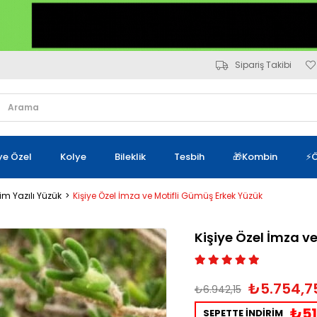
Sipariş Takibi
iye Özel
Kolye
Bileklik
Tesbih
🎁Kombin
⚡Ö
sim Yazılı Yüzük
Kişiye Özel İmza ve Motifli Gümüş Erkek Yüzük
Kişiye Özel İmza v
₺5.754,7
₺6.942,15
₺51
SEPETTE İNDİRİM