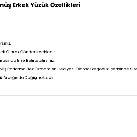
ümüş Erkek Yüzük Özellikleri
siniz.
aketi Olarak Gönderilmektedir.
rasında Bize Belirtebilirsiniz.
ş Parlatma Bezi Firmamızın Hediyesi Olarak Kargonuz İçerisinde Size U
nü
Aralığında Değişmektedir.