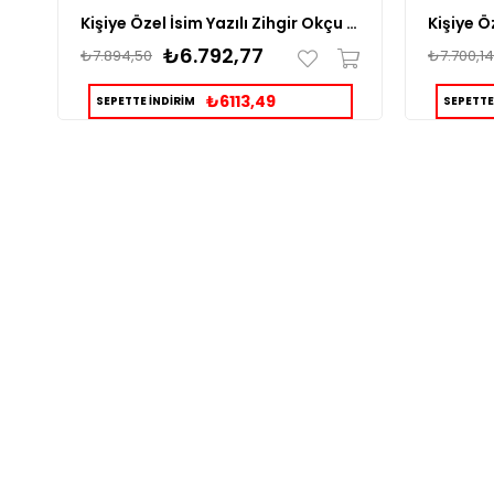
Kişiye Özel İsim Yazılı Zihgir Okçu Gümüş Erkek Yüzük
₺6.792,77
₺7.894,50
₺7.700,14
₺6113,49
SEPETTE İNDİRİM
SEPETTE