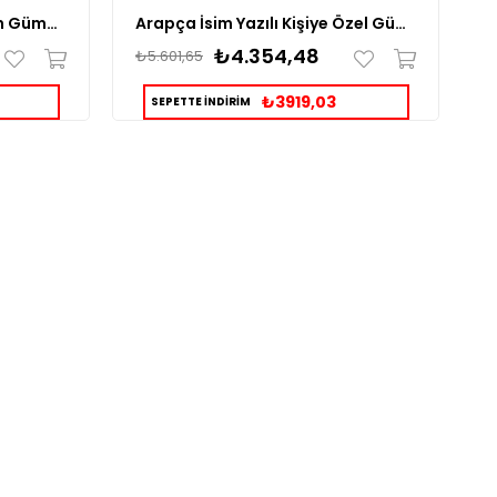
Kişiye Özel İsim Yazılı Kadın Gümüş Yüzük
Arapça İsim Yazılı Kişiye Özel Gümüş Yüzük
₺4.354,48
₺5.601,65
₺
₺3919,03
SEPETTE İNDİRİM