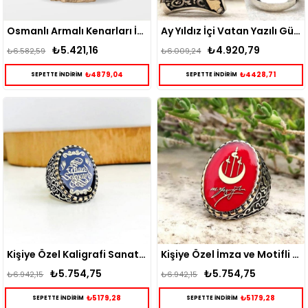
Osmanlı Armalı Kenarları İsim Yazılabilir Gümüş Erkek Yüzük
Ay Yıldız İçi Vatan Yazılı Gümüş Erkek Yüzük
₺5.421,16
₺4.920,79
₺6.582,59
₺6.009,24
₺4879,04
₺4428,71
SEPETTE İNDİRİM
SEPETTE İNDİRİM
Kişiye Özel Kaligrafi Sanatı İle Yazılı Gümüş Erkek Yüzük
Kişiye Özel İmza ve Motifli Gümüş Erkek Yüzük
₺5.754,75
₺5.754,75
₺6.942,15
₺6.942,15
₺5179,28
₺5179,28
SEPETTE İNDİRİM
SEPETTE İNDİRİM