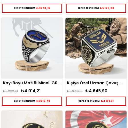
₺3678,16
₺5179,28
SEPETTE İNDİRİM
SEPETTE İNDİRİM
Kayı Boyu Motifli Mineli Gümüş Erkek Yüzük
Kişiye Özel Uzman Çavuş Gümüş Erkek Yüzük
₺4.014,21
₺4.645,90
₺5.222,10
₺5.973,09
₺3612,79
₺4181,31
SEPETTE İNDİRİM
SEPETTE İNDİRİM