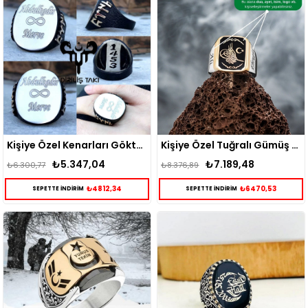
Kişiye Özel Kenarları Göktürkçe Türk Yazılı Gümüş Yüzük
Kişiye Özel Tuğralı Gümüş Yüzük
₺5.347,04
₺7.189,48
₺6.300,77
₺8.376,89
₺4812,34
₺6470,53
SEPETTE İNDİRİM
SEPETTE İNDİRİM