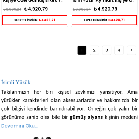
Kişiye Özel Gümüş Erkek Yüzük
İsim Yazılı Ay Yıldız Kişiye Özel Gümüş Erkek Yüzük
₺4.920,79
₺4.920,79
₺6.009,24
₺6.009,24
₺4428,71
₺4428,71
SEPETTE İNDİRİM
SEPETTE İNDİRİM
1
2
3
4
>
İsimli Yüzük
Takılarımızın her biri kişisel zevkimizi yansıtıyor. Ama
yüzükler karakterleri olan aksesuarlardır ve hakkımızda bir
çok bilgiyi kendinde barındırabiliyor. Örneğin çok yalın bir
görünüme sahip olsa bile bir
gümüş alyans
kişinin medeni
Devamını Oku...
durumunu ifade etmektedir veya yüzük takıldığı parmağa
göre o kişi hakkında birçok bilgi vermektedir.