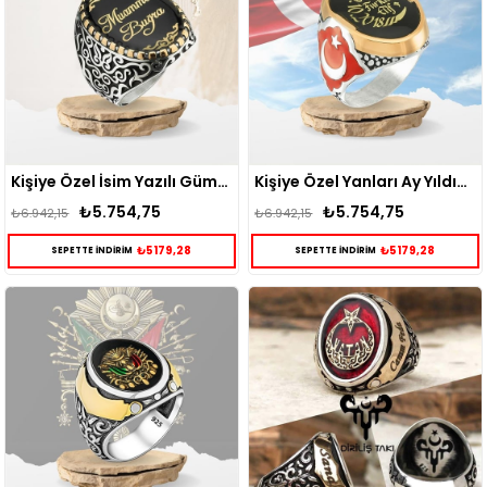
Kişiye Özel İsim Yazılı Gümüş Yüzük
Kişiye Özel Yanları Ay Yıldız Motifli Gümüş Erkek Yüzük
₺5.754,75
₺5.754,75
₺6.942,15
₺6.942,15
₺5179,28
₺5179,28
SEPETTE İNDİRİM
SEPETTE İNDİRİM