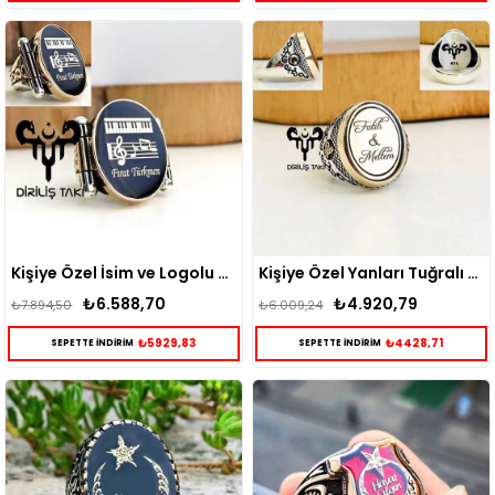
Kişiye Özel İsim ve Logolu Gümüş Erkek Yüzük
Kişiye Özel Yanları Tuğralı Gümüş Yüzük
₺6.588,70
₺4.920,79
₺7.894,50
₺6.009,24
₺5929,83
₺4428,71
SEPETTE İNDİRİM
SEPETTE İNDİRİM