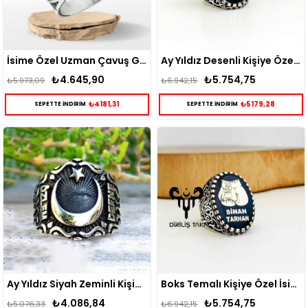
İsime Özel Uzman Çavuş Gümüş Erkek Yüzük
Ay Yıldız Desenli Kişiye Özel Gümüş Yüzük
₺4.645,90
₺5.754,75
₺5.973,09
₺6.942,15
₺4181,31
₺5179,28
SEPETTE İNDİRİM
SEPETTE İNDİRİM
Ay Yıldız Siyah Zeminli Kişiye Özel Gümüş Erkek Yüzük
Boks Temalı Kişiye Özel İsim Yazılı Gümüş Erkek Yüzük
₺4.086,84
₺5.754,75
₺5.076,33
₺6.942,15