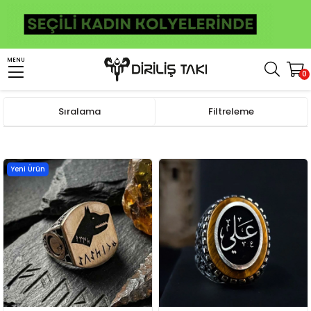
MENU
0
Anasayfa
Kişiye Özel Ürünler
Kişiye Özel Gümüş Yüzük
İsim Yazılı Yüzük
Sıralama
Filtreleme
Yeni Ürün