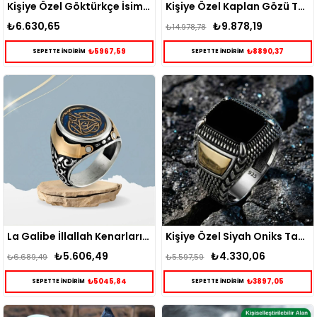
Kişiye Özel Göktürkçe İsim Yazılı Gümüş Yüzük
Kişiye Özel Kaplan Gözü Taşlı İsimli Gümüş Yüzük
₺6.630,65
₺9.878,19
₺14.978,78
₺5967,59
₺8890,37
SEPETTE İNDİRİM
SEPETTE İNDİRİM
La Galibe İllallah Kenarları İsim Yazılı Gümüş Yüzük
Kişiye Özel Siyah Oniks Taşlı Pençe Model Gümüş Yüzük
₺5.606,49
₺4.330,06
₺6.689,49
₺5.597,59
₺5045,84
₺3897,05
SEPETTE İNDİRİM
SEPETTE İNDİRİM