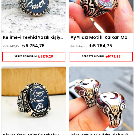
Kelime-i Tevhid Yazılı Kişiye Özel Gümüş Ay Yıldız Yüzük
Ay Yıldız Motifli Kalkan Model Kişiye Özel Gümüş Yüzük
₺5.754,75
₺5.754,75
₺6.942,15
₺6.942,15
₺5179,28
₺5179,28
SEPETTE İNDİRİM
SEPETTE İNDİRİM