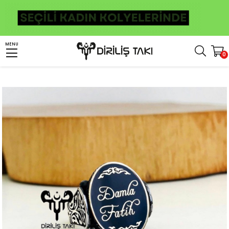
Anasayfa
Kişiye Özel Ürünler
Kişiye Özel Gümüş Yüzük
İsim Yazılı Yüzük
MENU
0
Kişiye Özel İsim İşlemeli Selçuklu Desenli Gümüş Yüzük