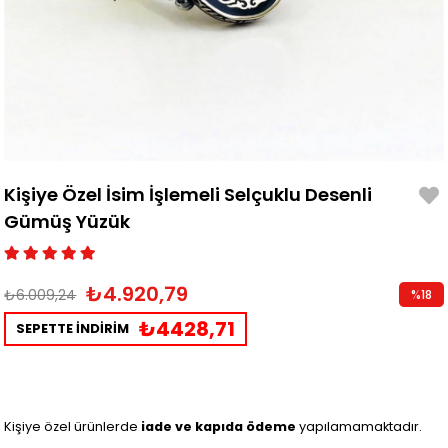
Kişiye Özel İsim İşlemeli Selçuklu Desenli
Gümüş Yüzük
₺4.920,79
₺6.009,24
%
18
İndirim
₺4428,71
SEPETTE İNDİRİM
Kişiye özel ürünlerde
iade ve kapıda ödeme
yapılamamaktadır.