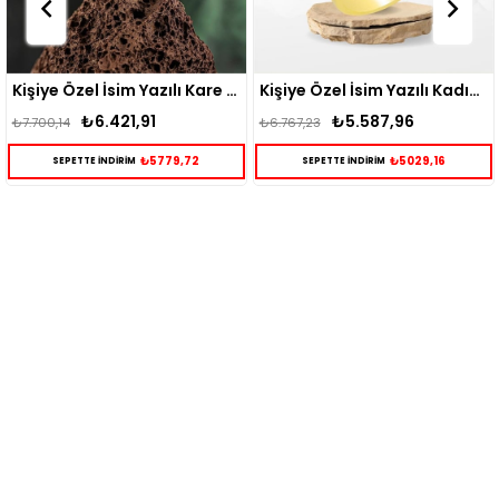
Kişiye Özel İsim Yazılı Kare Gümüş Yüzük
Kişiye Özel İsim Yazılı Kadın Gümüş Yüzük
₺6.421,91
₺5.587,96
00,14
₺6.767,23
₺5.60
₺5779,72
₺5029,16
SEPETTE İNDİRİM
SEPETTE İNDİRİM