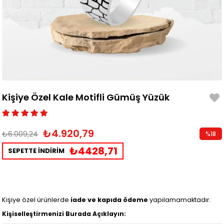
Kişiye Özel Kale Motifli Gümüş Yüzük
₺4.920,79
₺6.009,24
%
18
İndirim
₺4428,71
SEPETTE İNDİRİM
Kişiye özel ürünlerde
iade ve kapıda ödeme
yapılamamaktadır.
Kişiselleştirmenizi Burada Açıklayın: