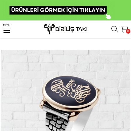
Anasayfa
Kişiye Özel Ürünler
Kişiye Özel Gümüş Yüzük
İsim Yazılı Yüzük
MENU
0
Kişiye Özel Kale Motifli Gümüş Yüzük