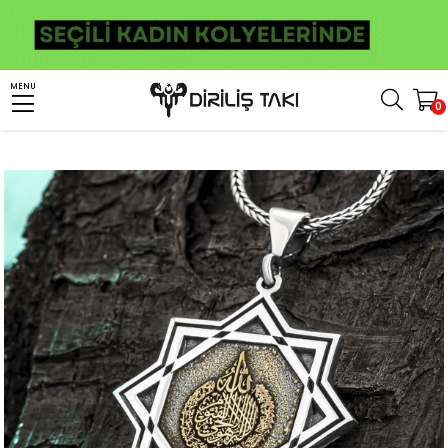
Anasayfa
Kolye
Ayetel Kürsi Kolye
MENU
0
Selçuklu Yıldızı İçerisi Ayetel Kürsi İşlemeli Gümüş Kolye