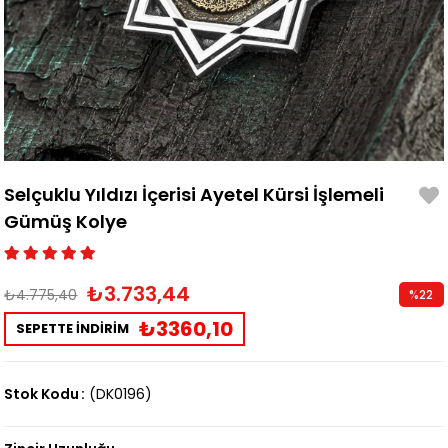
Selçuklu Yıldızı İçerisi Ayetel Kürsi İşlemeli
Gümüş Kolye
₺3.733,44
₺4.775,40
%
22
İndirim
₺3360,10
SEPETTE İNDİRİM
Stok Kodu
(DK0196)