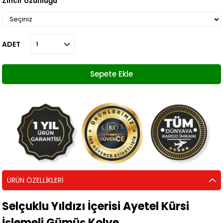
Zincir Uzunluğu
ADET
ÜRÜN ÖZELLIKLERI
Selçuklu Yıldızı İçerisi Ayetel Kürsi
İşlemeli Gümüş Kolye