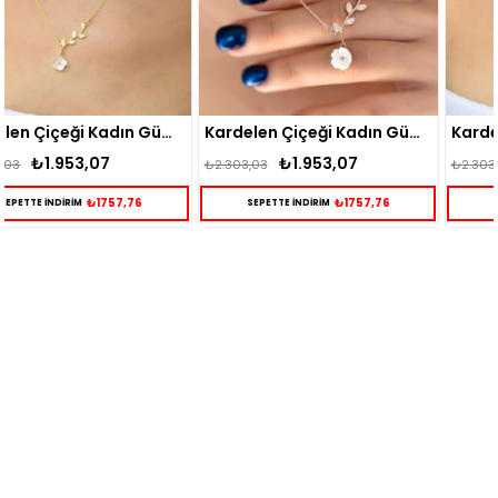
 Gümüş Kolye Gold
Kardelen Çiçeği Kadın Gümüş Kolye Rose
Kardelen Çiçeği Kadın Gümüş Kolye Go
₺1.953,07
₺1.953,07
₺2.303,03
₺2.303,03
₺1757,76
₺1757,76
SEPETTE İNDİRİM
SEPETTE İNDİRİM