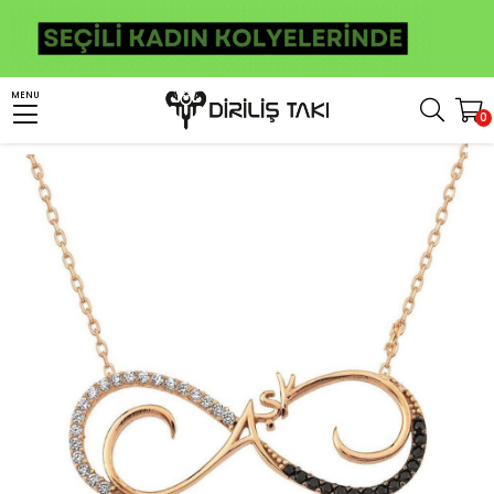
Anasayfa
Kadın Gümüş Takı
Kadın Kolye
Aşk Sonsuzluk Gümüş Kadın Kolye
MENU
0