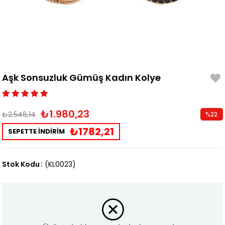
Aşk Sonsuzluk Gümüş Kadın Kolye
₺1.980,23
₺2.546,14
%
22
İndirim
₺1782,21
SEPETTE İNDİRİM
Stok Kodu
(KL0023)