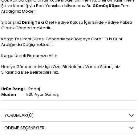
Çok Naif Duruşu Olan Bir Küpe Modelidir. Hem Abartılı Olmasın Hem
Şık ve Kibarlığıyla Beni Yansıtsın İstiyorsanız Bu
Gümüş Küpe
Tam
Aradığınız Model!
Siparişiniz
Diriliş Takı
Özel Hediye Kutusu İçerisinde Hediye Paketi
Olarak Gönderilmektedir.
Kargo Teslimat Süresi Gönderilecek Bölgeye Göre 1-3 İş Günü
Aralığında Değişmektedir.
Kargo Ücreti Firmamıza Aittir.
Hediye Gönderileriniz İçin Özel Bir Notunuz Var İse Siparişiniz
Sırasında Bize Belirtebilirsiniz.
Ürün Rengi
: Rodaj
Maden
: 925 Ayar Gümüş
YORUMLAR
(0)
ÖDEME SEÇENEKLERI