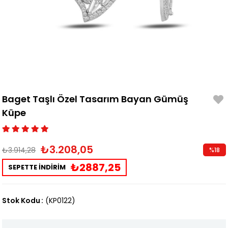
Baget Taşlı Özel Tasarım Bayan Gümüş
Küpe
₺3.208,05
₺3.914,28
%
18
İndirim
₺2887,25
SEPETTE İNDİRİM
Stok Kodu
(KP0122)