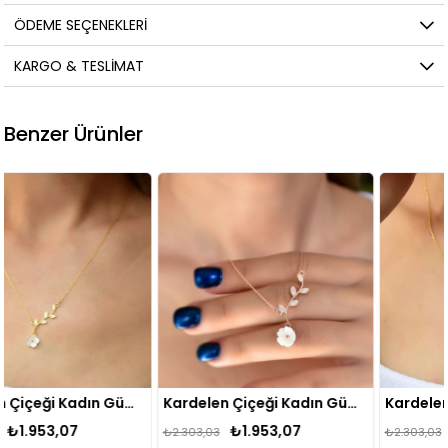
ÖDEME SEÇENEKLERI
KARGO & TESLIMAT
Benzer Ürünler
Kardelen Çiçeği Kadın Gümüş Kolye Rose
Kardelen Çiçeği Kadın Gümüş Kolye Gold
₺1.953,07
₺1.953,07
₺2.303,03
₺2.303,03