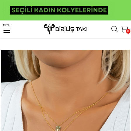
Anasayfa
Kadın Gümüş Takı
Kadın Kolye
MENU
0
Baş Harfli Rüzgar Çiçeği Opal Gümüş Kolye Gold