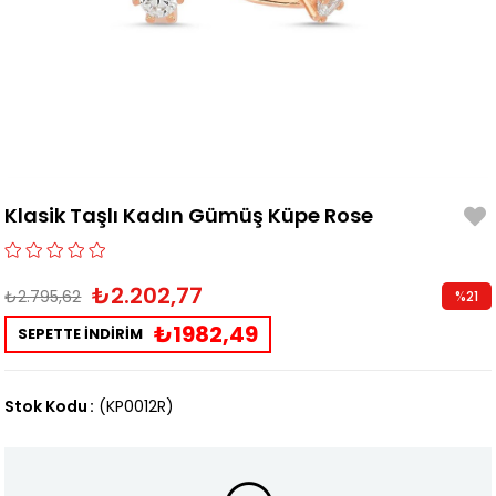
Klasik Taşlı Kadın Gümüş Küpe Rose
₺2.202,77
₺2.795,62
%
21
İndirim
₺1982,49
SEPETTE İNDİRİM
Stok Kodu
(KP0012R)