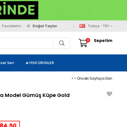
Favorilerim
Doğal Taşlar
Türkçe - TRY
Sepetim
0
zel Seri
🔥YENİ ÜRÜNLER
< < Önceki Sayfaya Dön
lka Model Gümüş Küpe Gold
84,50