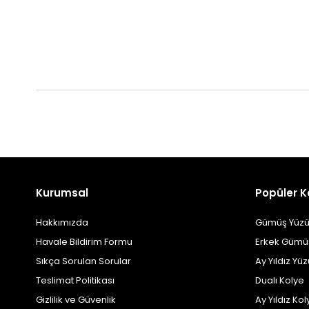
Kurumsal
Popüler K
Hakkımızda
Gümüş Yüzü
Havale Bildirim Formu
Erkek Gümü
Sıkça Sorulan Sorular
Ay Yıldız Yü
Teslimat Politikası
Dualı Kolye
Gizlilik ve Güvenlik
Ay Yıldız Kol