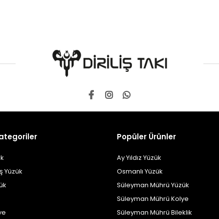
ategoriler
Popüler Ürünler
k
Ay Yıldız Yüzük
ş Yüzük
Osmanlı Yüzük
zük
Süleyman Mührü Yüzük
Süleyman Mührü Kolye
ye
Süleyman Mührü Bileklik