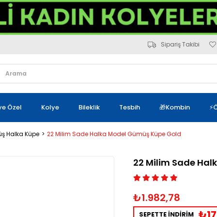
Sipariş Takibi
iye Özel
Kolye
Bileklik
Tesbih
🎁Kombin
⚡Ö
ş Halka Küpe
22 Milim Sade Halka Model Gümüş Küpe Gold
22 Milim Sade Ha
₺1.982,78
₺17
SEPETTE İNDİRİM