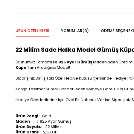
ÜRÜN ÖZELLIKLERI
YORUMLAR
(0)
ÖDEME SEÇENEKL
22 Milim Sade Halka Model Gümüş Küp
Ürünümüz Tamamı İle
925 Ayar Gümüş
Madeninden Üretilmişti
Küpe
Tam Aradığınız Model!
Siparişiniz
Diriliş Takı
Özel Hediye Kutusu İçerisinde Hediye Pak
Kargo Teslimat Süresi Gönderilecek Bölgeye Göre 1-3 İş Günü
Hediye Gönderileriniz İçin Özel Bir Notunuz Var İse Siparişiniz Sı
Ürün Rengi
: Gold
Maden
: 925 Ayar Gümüş
Ürün Boyutu
: 22 Milim
Ürün Gramı
: 2,55 Gr