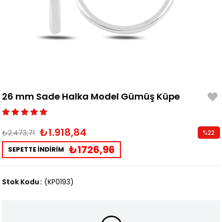
26 mm Sade Halka Model Gümüş Küpe
₺1.918,84
₺2.473,71
%
22
İndirim
₺1726,96
SEPETTE İNDİRİM
Stok Kodu
(KP0193)