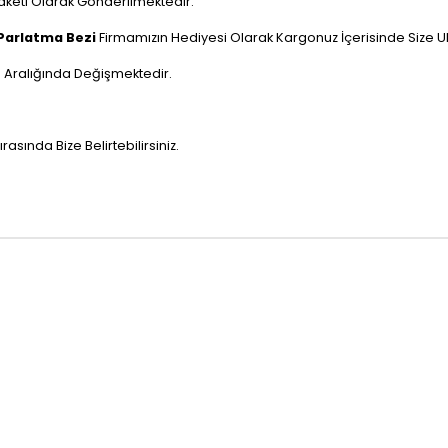
aketi Olarak Gönderilmektedir.
Parlatma Bezi
Firmamızın Hediyesi Olarak Kargonuz İçerisinde Size Ula
 Aralığında Değişmektedir.
rasında Bize Belirtebilirsiniz.