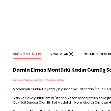
ÜRÜN ÖZELLIKLERI
YORUMLAR
(0)
ÖDEME SEÇENEKL
Damla Elmas Montürlü Kadın Gümüş Set 
Kolye Zinciri İle Gönderilecektir.
Modelimizi Günlük Hayatta Şıklığından ve Tarzından Ödün Ver
Sizin ve Sevdiğinizin İsmini Üzerine Yazabileceğiniz Kişiselleşti
Çok Naif Duruşu Olan Bir Set Modelidir. Hem Abartılı Olmasın He