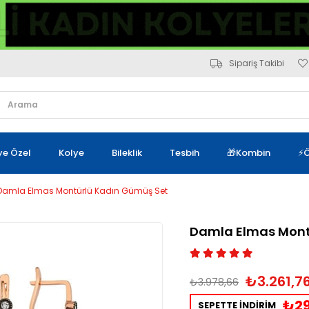
Sipariş Takibi
iye Özel
Kolye
Bileklik
Tesbih
🎁Kombin
⚡Ö
Damla Elmas Montürlü Kadın Gümüş Set
Damla Elmas Mont
₺3.261,7
₺3.978,66
₺29
SEPETTE İNDİRİM