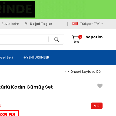
Favorilerim
Doğal Taşlar
Türkçe - TRY
Sepetim
0
zel Seri
🔥YENİ ÜRÜNLER
< < Önceki Sayfaya Dön
ürlü Kadın Gümüş Set
6
%
18
İndirim
35,58