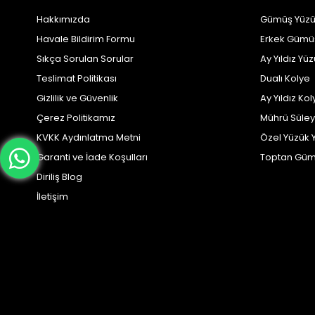
Hakkımızda
Gümüş Yüzü
Havale Bildirim Formu
Erkek Gümü
Sıkça Sorulan Sorular
Ay Yıldız Yü
Teslimat Politikası
Dualı Kolye
Gizlilik ve Güvenlik
Ay Yıldız Kol
Çerez Politikamız
Mührü Süle
KVKK Aydınlatma Metni
Özel Yüzük 
Garanti ve İade Koşulları
Toptan Güm
Diriliş Blog
İletişim