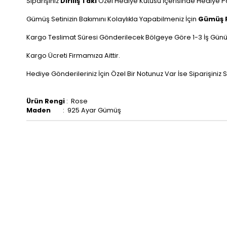
Siparişiniz
Diriliş Takı
Özel Hediye Kutusu İçerisinde Hediye P
Gümüş Setinizin Bakımını Kolaylıkla Yapabilmeniz İçin
Gümüş 
Kargo Teslimat Süresi Gönderilecek Bölgeye Göre 1-3 İş Günü
Kargo Ücreti Firmamıza Aittir.
Hediye Gönderileriniz İçin Özel Bir Notunuz Var İse Siparişiniz Sı
Ürün Rengi
: Rose
Maden
: 925 Ayar Gümüş