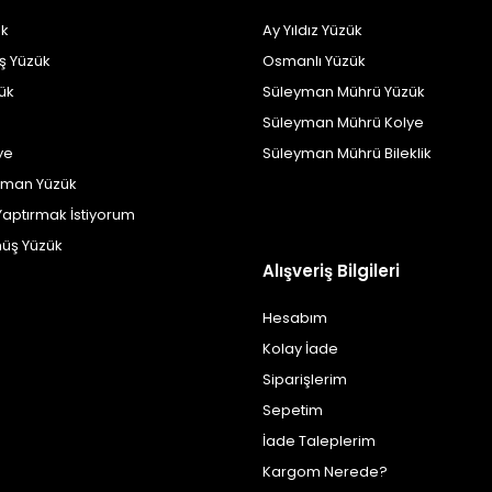
k
Ay Yıldız Yüzük
ş Yüzük
Osmanlı Yüzük
zük
Süleyman Mührü Yüzük
Süleyman Mührü Kolye
ye
Süleyman Mührü Bileklik
yman Yüzük
Yaptırmak İstiyorum
üş Yüzük
Alışveriş Bilgileri
Hesabım
Kolay İade
Siparişlerim
Sepetim
İade Taleplerim
Kargom Nerede?