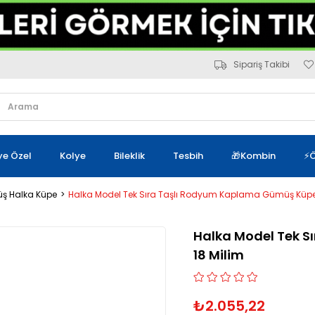
Sipariş Takibi
iye Özel
Kolye
Bileklik
Tesbih
🎁Kombin
⚡Ö
ş Halka Küpe
Halka Model Tek Sıra Taşlı Rodyum Kaplama Gümüş Küpe
Halka Model Tek 
18 Milim
₺2.055,22