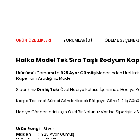
ÜRÜN ÖZELLIKLERI
YORUMLAR
(0)
ÖDEME SEÇENEKL
Halka Model Tek Sıra Taşlı Rodyum Ka
Ürünümüz Tamamı İle
925 Ayar Gümüş
Madeninden Üretilmişti
Küpe
Tam Aradığınız Model!
Siparişiniz
Diriliş Takı
Özel Hediye Kutusu İçerisinde Hediye P
Kargo Teslimat Süresi Gönderilecek Bölgeye Göre 1-3 İş Günü
Hediye Gönderileriniz İçin Özel Bir Notunuz Var İse Siparişiniz Sı
Ürün Rengi
: Silver
Maden
: 925 Ayar Gümüş