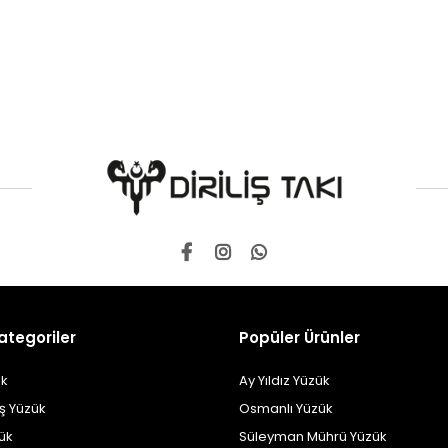
ategoriler
Popüler Ürünler
k
Ay Yıldız Yüzük
ş Yüzük
Osmanlı Yüzük
zük
Süleyman Mührü Yüzük