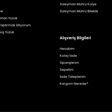
Süleyman Mührü Kolye
ye
Süleyman Mührü Bileklik
yman Yüzük
Yaptırmak İstiyorum
üş Yüzük
Alışveriş Bilgileri
Hesabım
Kolay İade
Siparişlerim
Sepetim
İade Taleplerim
Kargom Nerede?