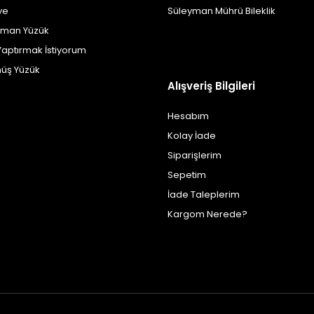
ye
Süleyman Mührü Bileklik
yman Yüzük
Yaptırmak İstiyorum
üş Yüzük
Alışveriş Bilgileri
Hesabım
Kolay İade
Siparişlerim
Sepetim
İade Taleplerim
Kargom Nerede?