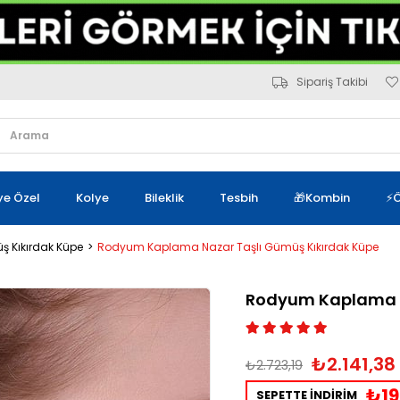
Sipariş Takibi
iye Özel
Kolye
Bileklik
Tesbih
🎁Kombin
⚡Ö
 Kıkırdak Küpe
Rodyum Kaplama Nazar Taşlı Gümüş Kıkırdak Küpe
Rodyum Kaplama N
₺2.141,38
₺2.723,19
₺19
SEPETTE İNDİRİM