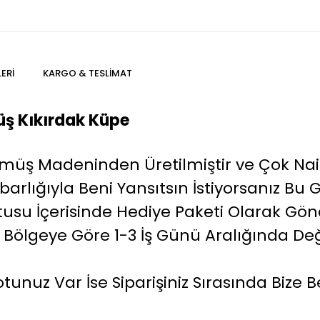
ERI
KARGO & TESLIMAT
ş Kıkırdak Küpe
ş Madeninden Üretilmiştir ve Çok Naif 
barlığıyla Beni Yansıtsın İstiyorsanız 
 Kutusu İçerisinde Hediye Paketi Olarak Gö
 Bölgeye Göre 1-3 İş Günü Aralığında De
tunuz Var İse Siparişiniz Sırasında Bize Bel