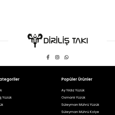
ategoriler
Popüler Ürünler
k
Ay Yıldız Yüzük
ş Yüzük
Osmanlı Yüzük
zük
Süleyman Mührü Yüzük
Süleyman Mührü Kolye