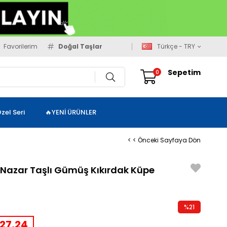
Favorilerim
Doğal Taşlar
Türkçe - TRY
Sepetim
0
zel Seri
🔥YENİ ÜRÜNLER
< < Önceki Sayfaya Dön
azar Taşlı Gümüş Kıkırdak Küpe
%
21
İndirim
27,24