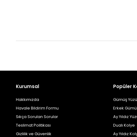
Kurumsal
Popüler K
Hakkımızda
Gümüş Yüzü
Havale Bildirim Formu
Erkek Gümü
Sıkça Sorulan Sorular
Ay Yıldız Yü
Teslimat Politikası
Dualı Kolye
Gizlilik ve Güvenlik
Ay Yıldız Kol