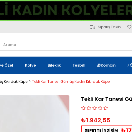
Sipariş Takibi
iye Özel
Kolye
Bileklik
Tesbih
🎁Kombin
⚡Ö
 Kıkırdak Küpe
Tekli Kar Tanesi Gümüş Kadın Kıkırdak Küpe
Tekli Kar Tanesi 
₺1.942,55
₺17
SEPETTE İNDİRİM