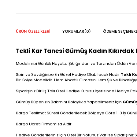
ÜRÜN ÖZELLIKLERI
YORUMLAR
(0)
ÖDEME SEÇENEKL
Tekli Kar Tanesi Gümüş Kadın Kıkırdak
Modelimizi Günlük Hayatta Şıklığından ve Tarzından Ödün Ver
Sizin ve Sevdiğinize En Güzel Hediye Olabilecek Nadir
Tekli K
Bir Kolye Modelidir. Hem Abartılı Olmasın Hem Şık ve Kibarlığıyl
Siparişiniz Diriliş Takı Özel Hediye Kutusu İçerisinde Hediye P
Gümüş Küpenizin Bakımını Kolaylıkla Yapabilmeniz İçin
Gümüş
Kargo Teslimat Süresi Gönderilecek Bölgeye Göre 1-3 İş Günü
Kargo Ücreti Firmamıza Aittir.
Hediye Gönderileriniz İçin Özel Bir Notunuz Var İse Siparişiniz Sı