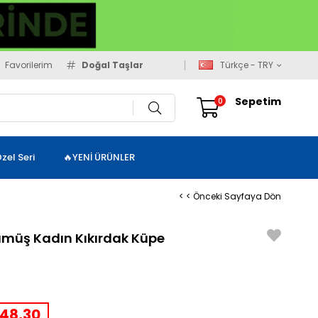
Favorilerim
Doğal Taşlar
Türkçe - TRY
Sepetim
0
zel Seri
🔥YENİ ÜRÜNLER
< < Önceki Sayfaya Dön
Gümüş Kadın Kıkırdak Küpe
48,30