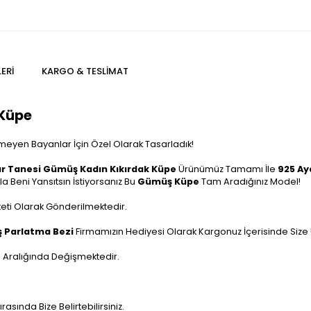
ERI
KARGO & TESLIMAT
 Küpe
meyen Bayanlar İçin Özel Olarak Tasarladık!
ar Tanesi Gümüş Kadın Kıkırdak Küpe
Ürünümüz Tamamı İle
925 A
a Beni Yansıtsın İstiyorsanız Bu
Gümüş Küpe
Tam Aradığınız Model!
aketi Olarak Gönderilmektedir.
 Parlatma Bezi
Firmamızın Hediyesi Olarak Kargonuz İçerisinde Size Ul
 Aralığında Değişmektedir.
rasında Bize Belirtebilirsiniz.