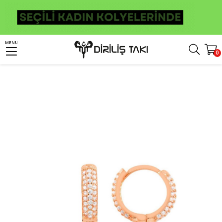
Anasayfa
Kadın Gümüş Takı
Kadın Gümüş Küpe
Gümüş Halka Küpe
MENU
0
Üç Sıra Zirkon Taşlı Rose Kaplama Gümüş Küpe