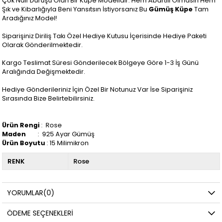
Çok Naif Duruşu Olan Bir Küpe Modelidir. Hem Abartılı Olmasın Hem
Şık ve Kibarlığıyla Beni Yansıtsın İstiyorsanız Bu
Gümüş Küpe
Tam
Aradığınız Model!
Siparişiniz
Diriliş Takı
Özel Hediye Kutusu İçerisinde Hediye Paketi
Olarak Gönderilmektedir.
Kargo Teslimat Süresi Gönderilecek Bölgeye Göre 1-3 İş Günü
Aralığında Değişmektedir.
Hediye Gönderileriniz İçin Özel Bir Notunuz Var İse Siparişiniz
Sırasında Bize Belirtebilirsiniz.
Ürün Rengi
: Rose
Maden
: 925 Ayar Gümüş
Ürün Boyutu
: 15 Milimikron
RENK
Rose
YORUMLAR
(0)
ÖDEME SEÇENEKLERI